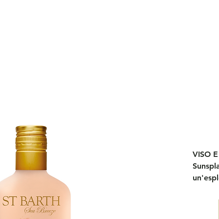
VISO 
Sunspl
un'espl
rinvigo
ogni m
L'acqua