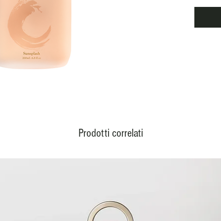
dal pr
fiori es
lenisco
suoi be
di un m
l'acqua
applic
palmo d
evapora
gelsom
Prodotti correlati