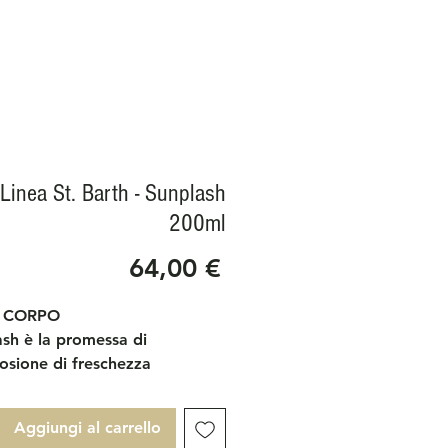
Linea St. Barth - Sunplash
200ml
Prezzo
64,00 €
E CORPO
ash è la promessa di
osione di freschezza
rente per corpo e anima in
omento della giornata.
Aggiungi al carrello
 di trattamento è inebriata