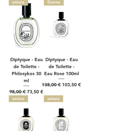
unisex
Donna
Diptyque - Eau
Diptyque - Eau
de Toilette -
de Toilette -
Philosykos 30
Eau Rose 100ml
ml
Prezzo regolare
Prezzo scontato
138,00 €
103,50 €
Prezzo regolare
Prezzo scontato
98,00 €
73,50 €
unisex
unisex