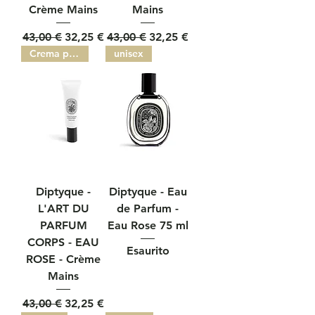
Crème Mains
Mains
Prezzo regolare
Prezzo scontato
Prezzo regolare
Prezzo scontato
43,00 €
32,25 €
43,00 €
32,25 €
Crema per le mani
unisex
Diptyque -
Diptyque - Eau
L'ART DU
de Parfum -
PARFUM
Eau Rose 75 ml
CORPS - EAU
Esaurito
ROSE - Crème
Mains
Prezzo regolare
Prezzo scontato
43,00 €
32,25 €