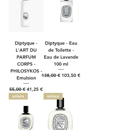
Diptyque -
Diptyque - Eau
L'ART DU
de Toilette -
PARFUM
Eau de Lavande
CORPS -
100 ml
PHILOSYKOS -
Prezzo regolare
Prezzo scontato
138,00 €
103,50 €
Emulsion
Prezzo regolare
Prezzo scontato
55,00 €
41,25 €
unisex
unisex