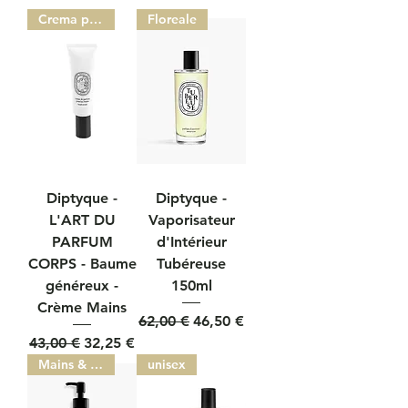
Crema per le mani
Floreale
Diptyque -
Diptyque -
L'ART DU
Vaporisateur
PARFUM
d'Intérieur
CORPS - Baume
Tubéreuse
généreux -
150ml
Crème Mains
Prezzo regolare
Prezzo scontato
62,00 €
46,50 €
Prezzo regolare
Prezzo scontato
43,00 €
32,25 €
Mains & Corps
unisex