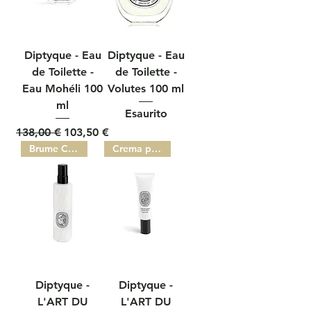
Diptyque - Eau
Diptyque - Eau
de Toilette -
de Toilette -
Eau Mohéli 100
Volutes 100 ml
ml
Esaurito
Prezzo regolare
Prezzo scontato
138,00 €
103,50 €
Brume Corps
Crema per le mani
Diptyque -
Diptyque -
L'ART DU
L'ART DU