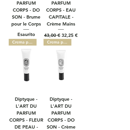
PARFUM
PARFUM
CORPS - DO
CORPS - EAU
SON - Brume
CAPITALE -
pour le Corps
Crème Mains
Esaurito
Prezzo regolare
Prezzo scontato
43,00 €
32,25 €
Crema per le mani
Crema per le mani
Diptyque -
Diptyque -
L'ART DU
L'ART DU
PARFUM
PARFUM
CORPS - FLEUR
CORPS - DO
DE PEAU -
SON - Crème