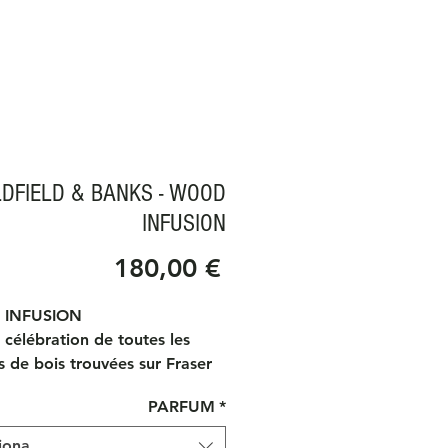
DFIELD & BANKS - WOOD
INFUSION
Prezzo
180,00 €
INFUSION
 célébration de toutes les
 de bois trouvées sur Fraser
 Ce parfum est une
PARFUM
*
on de bois exotiques
iens, souligné de santal, d'Iris
iona