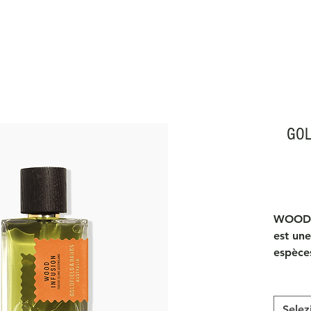
GOL
WOOD 
est une
espèces
Island.
infusi
austral
Selez