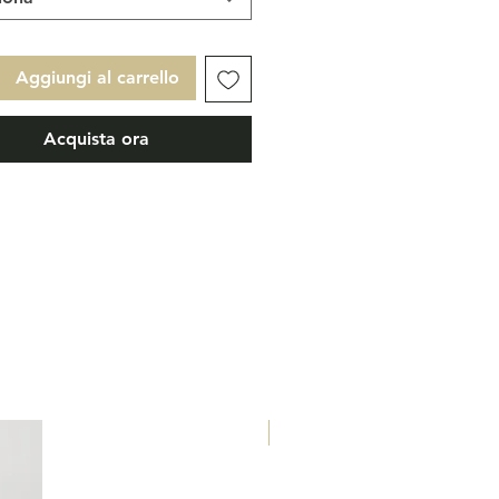
Oud. Une sensation crémeuse
e, émanant des ingrédients
ues les plus nobles.
Aggiungi al carrello
de Tête Lavande Epices
Acquista ora
e
de Coeur Iris
 de Fond Santal Musc Oud
Eau de Parfum