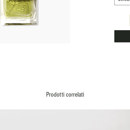
et de 
et rich
botaniq
Notes 
Orang
Notes 
Notes
Prodotti correlati