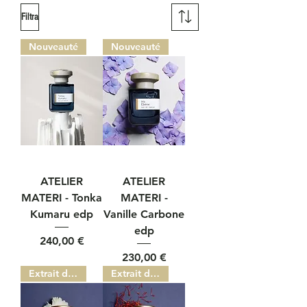
Filtra
Nouveauté
Nouveauté
ATELIER
ATELIER
MATERI - Tonka
MATERI -
Kumaru edp
Vanille Carbone
edp
Prezzo
240,00 €
Prezzo
230,00 €
Extrait de parfum
Extrait de parfum