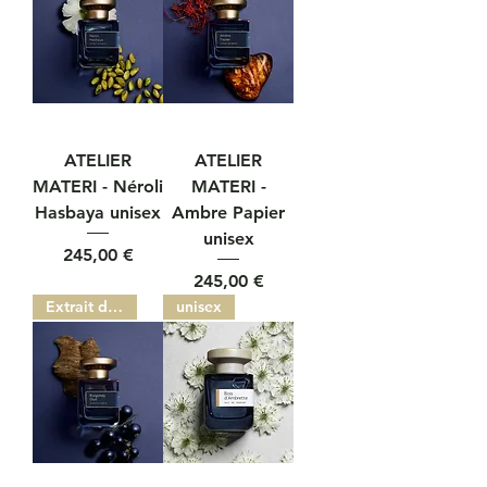
ATELIER
ATELIER
MATERI - Néroli
MATERI -
Hasbaya unisex
Ambre Papier
unisex
Prezzo
245,00 €
Prezzo
245,00 €
Extrait de parfum
unisex