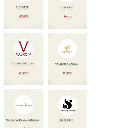
THE GATE
T. LECLERC
profumi
Trucco
VALHOM NEADEA
VALHOM NEADEA
profumi
profumi
OFFICINA DELLE ESSENZE
SIX SCENTS