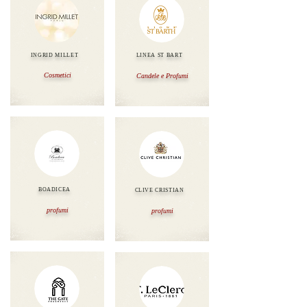
INGRID MILLET
LINEA ST BART
Cosmetici
Candele e Profumi
BOADICEA
CLIVE CRISTIAN
profumi
profumi