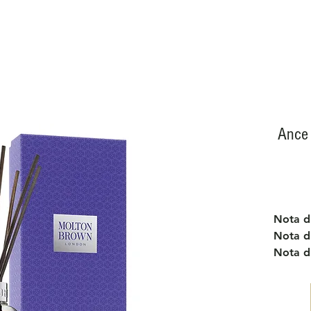
Ance
Nota di
Nota d
Nota d
Senza p
crudelt
e vegan