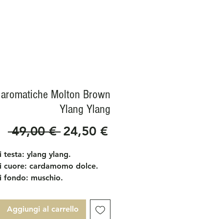
 aromatiche Molton Brown
Ylang Ylang
Prezzo
Prezzo
 49,00 € 
24,50 €
regolare
scontato
 testa: ylang ylang.
i cuore: cardamomo dolce.
i fondo: muschio.
arabeni, senza glutine, senza
à
Aggiungi al carrello
 * * Nessun ingrediente di