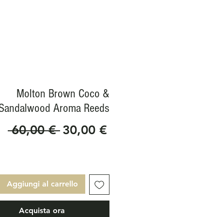
Molton Brown Coco &
Sandalwood Aroma Reeds
Prezzo
Prezzo
 60,00 € 
30,00 €
regolare
scontato
Aggiungi al carrello
Acquista ora