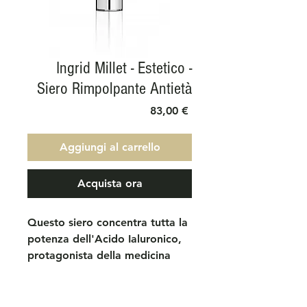
Ingrid Millet - Estetico -
Siero Rimpolpante Antietà
Prezzo
83,00 €
Aggiungi al carrello
Acquista ora
Questo siero concentra tutta la
potenza dell'Acido Ialuronico,
protagonista della medicina
estetica dall'eccezionale potere
idratante, per levigare,
rimpolpare e ridare densità alla