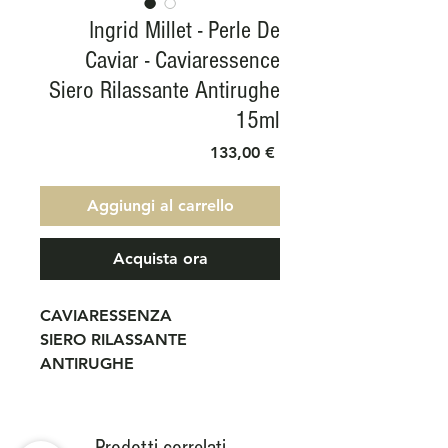
Ingrid Millet - Perle De
Caviar - Caviaressence
Siero Rilassante Antirughe
15ml
Prezzo
133,00 €
Aggiungi al carrello
Acquista ora
CAVIARESSENZA
SIERO RILASSANTE
ANTIRUGHE
Un siero ad alta concentrazione
di ingredienti rilassanti,