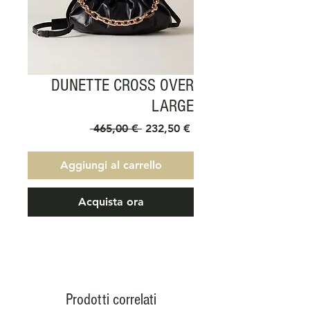
DUNETTE CROSS OVER
LARGE
Prezzo
Prezzo
 465,00 € 
232,50 €
regolare
scontato
Aggiungi al carrello
Acquista ora
Prodotti correlati