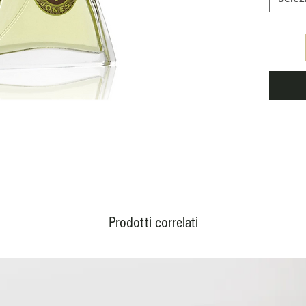
d'entre
Notes:
douce,
vétive
Prodotti correlati