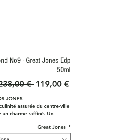
nd No9 - Great Jones Edp
50ml
Prezzo
Prezzo
238,00 € 
119,00 €
regolare
scontato
S JONES
ulinité assurée du centre-ville
 un charme raffiné. Un
e d'agrumes-boisé-moussu,
Great Jones
*
ar des flirts transgresseurs qui
tent les quartiers
iona