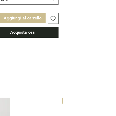
pôts.
 bergamote italienne, orange
 bois de cèdre, cardamome,
Aggiungi al carrello
r, mousse de chêne et musc
Acquista ora
Eau de Parfum