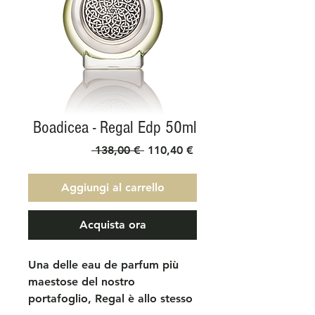
Boadicea - Regal Edp 50ml
Prezzo
Prezzo
 138,00 € 
110,40 €
regolare
scontato
Aggiungi al carrello
Acquista ora
Una delle eau de parfum più
maestose del nostro
portafoglio, Regal è allo stesso