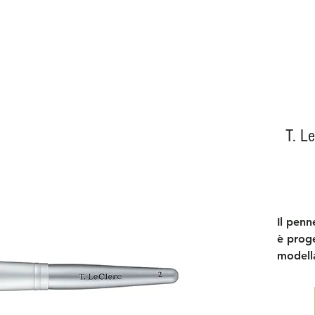
T. L
Il penn
è proge
modell
ergono
e depos
precisi