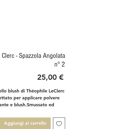
e Clerc - Spazzola Angolata
n° 2
Prezzo
25,00 €
ello blush di Théophile LeClerc
ttato per applicare polvere
ante e blush.Smussato ed
mico per avvolgere lo zigomo
itare il materiale con
Aggiungi al carrello
one.