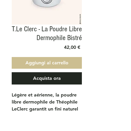
T.Le Clerc - La Poudre Libre
Dermophile Bistré
Prezzo
42,00 €
Aggiungi al carrello
Acquista ora
Légère et aérienne, la poudre
libre dermophile de Théophile
LeClerc garantit un fini naturel
immédiat: le teint est corrigé et
unifié, la peau est matifiée et
sublimée.