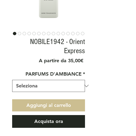
NOBILE1942 - Orient
Express
Prezzo
A partire da
35,00€
scontato
PARFUMS D'AMBIANCE
*
Aggiungi al carrello
Acquista ora