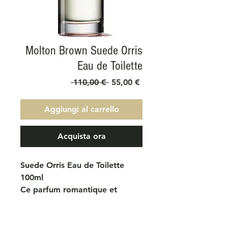
Molton Brown Suede Orris
Eau de Toilette
Prezzo
Prezzo
 110,00 € 
55,00 €
regolare
scontato
Aggiungi al carrello
Acquista ora
Suede Orris Eau de Toilette
100ml
Ce parfum romantique et
réconfortant tisse un mélange
intime d’orris toscans éthérés,
d’absolus de rose et de jasmin.