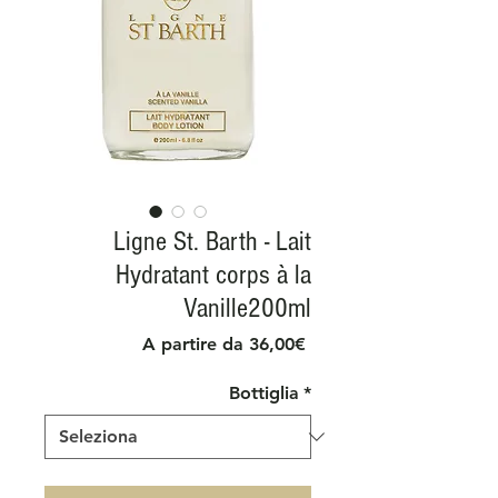
Ligne St. Barth - Lait
Hydratant corps à la
Vanille200ml
Prezzo
A partire da
36,00€
scontato
Bottiglia
*