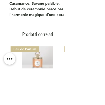
Casamance. Savane paisible.
Début de cérémonie bercé par
l’harmonie magique d’une kora.
Un cuir mirage. Sauvage, boisé
et épicé.
Prodotti correlati
Eau de Parfum
Eau de Parfum
CARON PARIS 1904 - TABAC
CARON PARIS 1904 -
NOIR
Prezzo scontato
Prezzo scontato
A partire da
160,00 €
A partire da