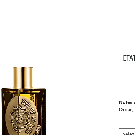
ETA
Notes d
Orpur,
Orpur,
Notes d
Absolu
Selez