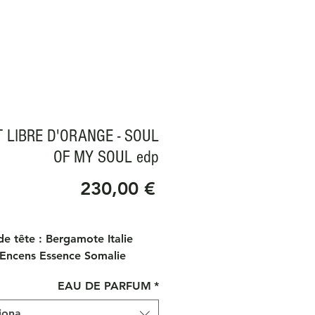
T LIBRE D'ORANGE - SOUL
OF MY SOUL edp
Prezzo
230,00 €
e tête : Bergamote Italie
 Encens Essence Somalie
 Poivre Rose CO2 Orpur
EAU DE PARFUM
*
e coeur : Beurre d’Iris Orpur,
 de Rose Orpur, Accord Suede
iona