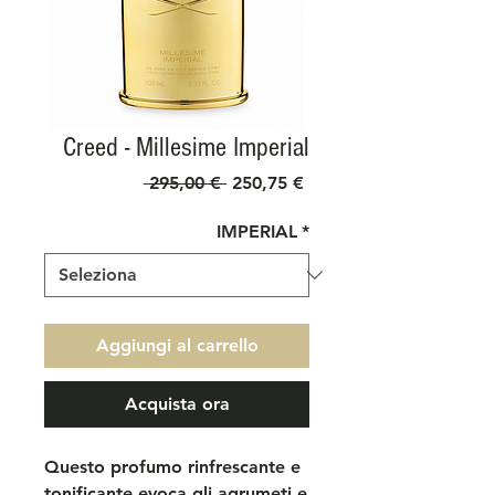
Creed - Millesime Imperial
Prezzo
Prezzo
 295,00 € 
250,75 €
regolare
scontato
IMPERIAL
*
Aggiungi al carrello
Acquista ora
Questo profumo rinfrescante e
tonificante evoca gli agrumeti e