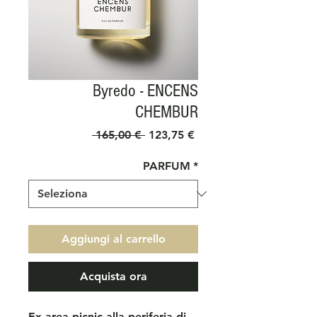
Byredo - ENCENS
CHEMBUR
Prezzo
Prezzo
 165,00 € 
123,75 €
regolare
scontato
PARFUM
*
Aggiungi al carrello
Acquista ora
Ex area picnic alla periferia di