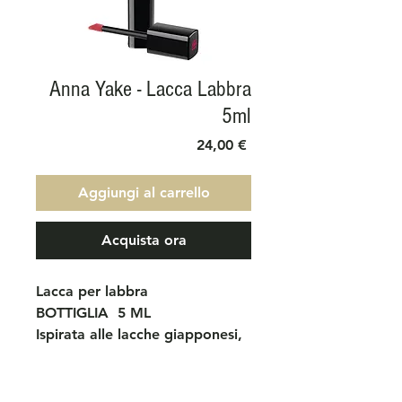
Anna Yake - Lacca Labbra
5ml
Prezzo
24,00 €
Aggiungi al carrello
Acquista ora
Lacca per labbra
BOTTIGLIA 5 ML
Ispirata alle lacche giapponesi,
questa lacca per labbra copre
le labbra con un film
estremamente brillante,